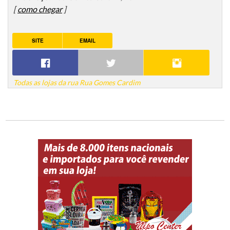
[
como chegar
]
SITE
EMAIL
Todas as lojas da rua Rua Gomes Cardim