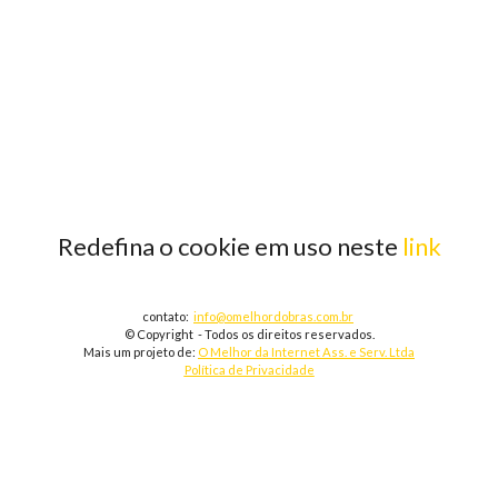
Redefina o cookie em uso neste
link
contato:
info@omelhordobras.com.br
© Copyright - Todos os direitos reservados.
Mais um projeto de:
O Melhor da Internet Ass. e Serv. Ltda
Política de Privacidade