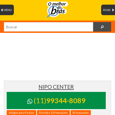
MENU
RUAS
NIPO CENTER
(11)
99344-8089
Artigos para Festas
Brindes & Promoções
Brinquedos