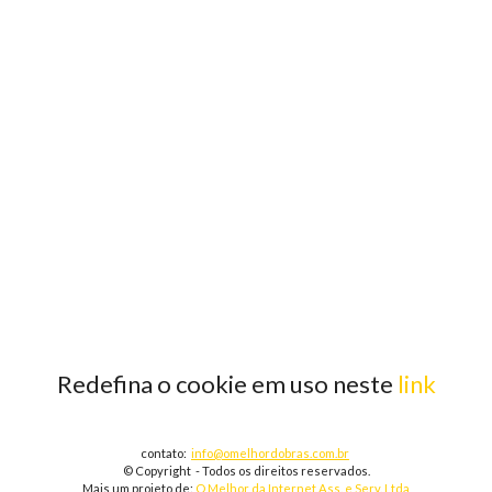
Redefina o cookie em uso neste
link
contato:
info@omelhordobras.com.br
© Copyright - Todos os direitos reservados.
Mais um projeto de:
O Melhor da Internet Ass. e Serv. Ltda