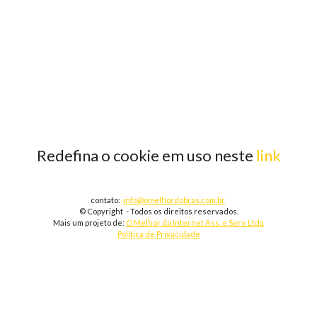
Redefina o cookie em uso neste
link
contato:
info@omelhordobras.com.br
© Copyright - Todos os direitos reservados.
Mais um projeto de:
O Melhor da Internet Ass. e Serv. Ltda
Política de Privacidade