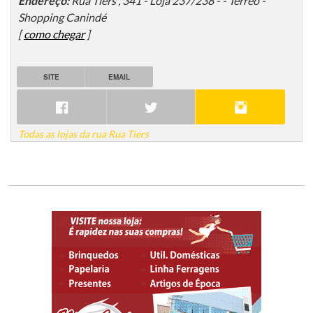
Endereço:
Rua Tiers , 341 - Loja 237/238 - - Térreo -
Shopping Canindé
[
como chegar
]
SITE
EMAIL
Todas as lojas da rua Rua Tiers