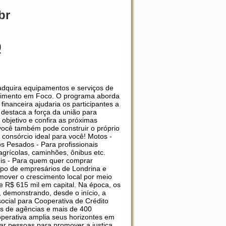
br
0
 adquira equipamentos e serviços de
hecimento em Foco. O programa aborda
inanceira ajudaria os participantes a
destaca a força da união para
objetivo e confira as próximas
você também pode construir o próprio
consórcio ideal para você! Motos -
s Pesados - Para profissionais
rícolas, caminhões, ônibus etc.
eis - Para quem quer comprar
rupo de empresários de Londrina e
mover o crescimento local por meio
 R$ 615 mil em capital. Na época, os
, demonstrando, desde o início, a
social para Cooperativa de Crédito
s de agências e mais de 400
perativa amplia seus horizontes em
ar pessoas para promover a justiça