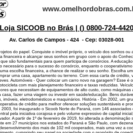
www.omelhordobras.com.
Loja SICOOB no Brás |
() 0800-724-442
Av. Carlos de Campos - 424 - Cep: 03028-001
rojetos do papel. Conquiste o imóvel próprio, o veículo dos sonhos ou
vida financeira e alcançar seus sonhos em grupo com o apoio do Con
, que são fundamentais para quem participa de consórcios. A educação f
o necessário para o sucesso do consórcio, enquanto o cooperativismo 
uma escolha financeira, a chance de realizar o seu sonho. Escolha um 
mprar uma casa, apartamento ou terreno. Com essa carta de crédito, 
leves. Automóveis - Quer colocar um carro novo na garagem? Esse é o 
ocicleta com mais planejamento financeiro e taxas reduzidas. Veículo
es que necessitam de equipamentos de alto custo, como máquinas ag
a casa, fazer uma viagem ou investir em saúde/educação. Bens duráv
s, imóveis, eletrodomésticos e maquinários. História - Em 2002, um g
operativa de crédito para melhor oferecer soluções sustentáveis e pro
 2003, foi inaugurado o Sicoob Norte do Paraná, com 146 associados e
l pela iniciativa corajosa e pelo volume expressivo de capital inicial
ador. A partir de 1º de fevereiro de 2019, foi alterada a denominação 
nte em 27 municípios nos estados do Paraná e São Paulo, com dezena
desenvolvimento dos mais de 102 mil cooperados, mais uma vez a coo
imento, cumprindo seu papel na sociedade com o propósito de conect