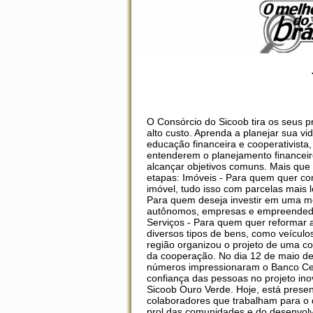
O Consórcio do Sicoob tira os seus p
alto custo. Aprenda a planejar sua 
educação financeira e cooperativista
entenderem o planejamento financeir
alcançar objetivos comuns. Mais que 
etapas: Imóveis - Para quem quer co
imóvel, tudo isso com parcelas mais 
Para quem deseja investir em uma mot
autônomos, empresas e empreendedor
Serviços - Para quem quer reformar 
diversos tipos de bens, como veículo
região organizou o projeto de uma co
da cooperação. No dia 12 de maio de
números impressionaram o Banco Centra
confiança das pessoas no projeto inov
Sicoob Ouro Verde. Hoje, está prese
colaboradores que trabalham para o 
prol das comunidades e do desenvolv