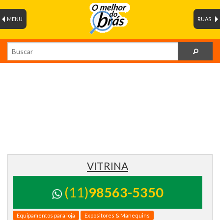
MENU
RUAS
VITRINA
(11)
98563-5350
Equipamentos para loja
Expositores & Manequins