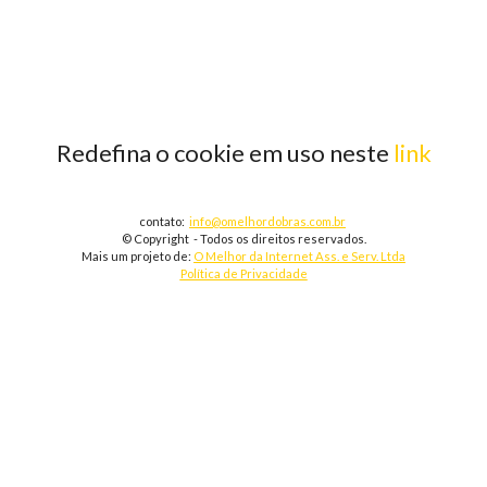
Redefina o cookie em uso neste
link
contato:
info@omelhordobras.com.br
© Copyright - Todos os direitos reservados.
Mais um projeto de:
O Melhor da Internet Ass. e Serv. Ltda
Política de Privacidade