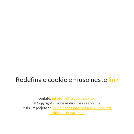
Redefina o cookie em uso neste
link
contato:
info@omelhordobras.com.br
© Copyright - Todos os direitos reservados.
Mais um projeto de:
O Melhor da Internet Ass. e Serv. Ltda
Política de Privacidade