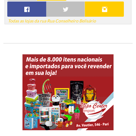
Todas as lojas da rua Rua Conselheiro Belisário