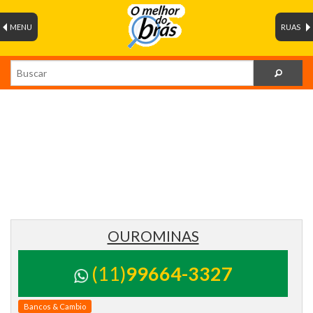
MENU
RUAS
OUROMINAS
(11)
99664-3327
Bancos & Cambio