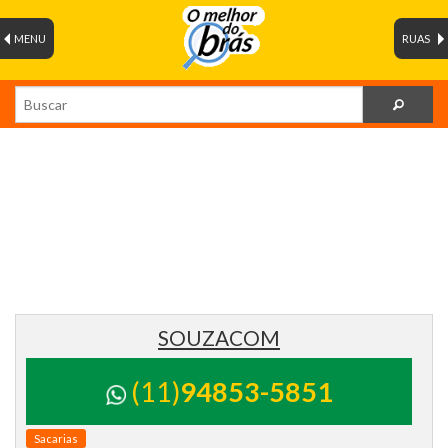
MENU
RUAS
SOUZACOM
(11)
94853-5851
Sacarias