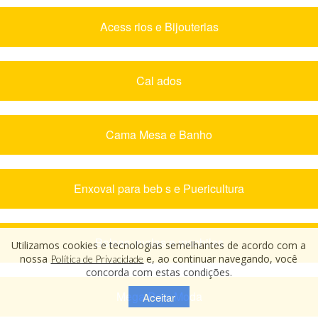
Acess rios e Bijouterias
Cal ados
Cama Mesa e Banho
Enxoval para beb s e Puericultura
Bolsas, malas e mochilas
Utilizamos cookies e tecnologias semelhantes de acordo com a
nossa
e, ao continuar navegando, você
Política de Privacidade
concorda com estas condições.
Mega Polo Moda
Aceitar