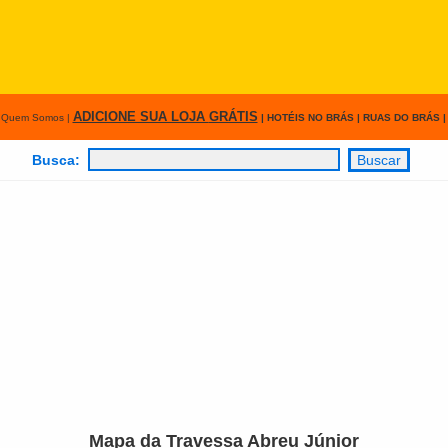
ADICIONE SUA LOJA
GRÁTIS
|
Quem Somos
|
|
HOTÉIS NO BRÁS
|
RUAS DO BRÁS
Busca:
Mapa da Travessa Abreu Júnior