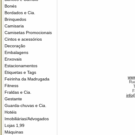
Bonés
Bordados e Cia.
Brinquedos
Camisaria
Camisetas Promocionais
Cintos e acessórios
Decoração
Embalagens
Enxovais
Estacionamentos
Etiquetas e Tags
www
Feirinha da Madrugada
Rua
Fitness
T
F
Fraldas e Cia.
info
Gestante
Guarda-chuvas e Cia.
Hotéis
Imobiliárias/Advogados
Lojas 1,99
Máquinas