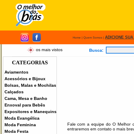
ADICIONE SUA
Home
|
Quem Somos
|
os mais vistos
Busca:
CATEGORIAS
Aviamentos
Acessórios e Bijoux
Bolsas, Malas e Mochilas
Calçados
Cama, Mesa e Banho
Enxoval para Bebês
Expositores e Manequins
Moda Evangélica
Fale com a equipe do O Melhor d
Moda Feminina
entraremos em contato o mais brev
Moda Festa