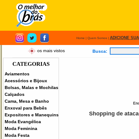
ADICIONE SU
Home
|
Quem Somos
|
os mais vistos
Busca:
CATEGORIAS
Aviamentos
Acessórios e Bijoux
Bolsas, Malas e Mochilas
Calçados
Cama, Mesa e Banho
Enc
Enxoval para Bebês
Shopping de ataca
Expositores e Manequins
Moda Evangélica
Moda Feminina
Moda Festa