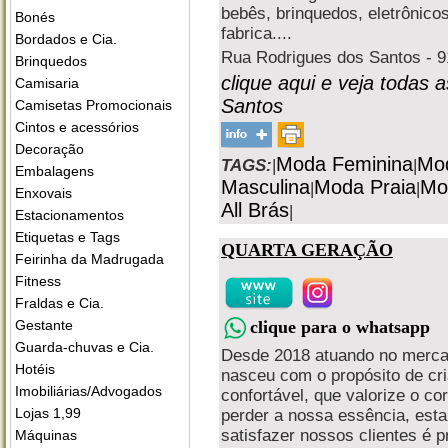
bebês, brinquedos, eletrônico
Bonés
fabrica....
Bordados e Cia.
Rua Rodrigues dos Santos - 
Brinquedos
clique aqui e veja todas 
Camisaria
Santos
Camisetas Promocionais
Cintos e acessórios
Decoração
Moda Feminina
Mod
TAGS:
|
|
Embalagens
Masculina
Moda Praia
Mo
|
|
Enxovais
All Brás
|
Estacionamentos
Etiquetas e Tags
QUARTA GERAÇÃO
Feirinha da Madrugada
Fitness
Fraldas e Cia.
clique para o whatsapp
Gestante
Guarda-chuvas e Cia.
Desde 2018 atuando no merca
Hotéis
nasceu com o propósito de cr
Imobiliárias/Advogados
confortável, que valorize o c
Lojas 1,99
perder a nossa essência, esta
satisfazer nossos clientes é 
Máquinas