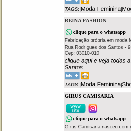
Moda Feminina
Mod
TAGS:
|
|
REINA FASHION
clique para o whatsapp
Fabricação própria em moda fe
Rua Rodrigues dos Santos - 91
Cep: 03010-010
clique aqui e veja todas 
Santos
Moda Feminina
Sho
TAGS:
|
|
GIRUS CAMISARIA
clique para o whatsapp
Girus Camisaria nasceu com o