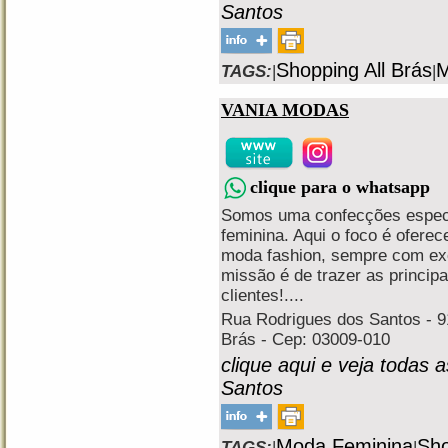
Santos
Shopping All Brás
M
TAGS:
|
|
VANIA MODAS
clique para o whatsapp
Somos uma confecções especi
feminina. Aqui o foco é ofere
moda fashion, sempre com excl
missão é de trazer as princip
clientes!....
Rua Rodrigues dos Santos - 91
Brás - Cep: 03009-010
clique aqui e veja todas 
Santos
Moda Feminina
Sho
TAGS:
|
|