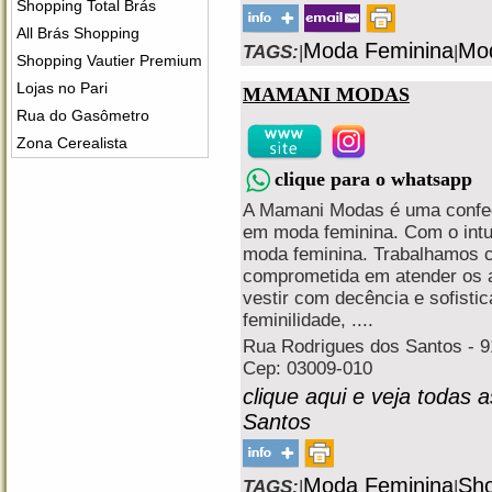
Shopping Total Brás
All Brás Shopping
Moda Feminina
Mo
TAGS:
|
|
Shopping Vautier Premium
Lojas no Pari
MAMANI MODAS
Rua do Gasômetro
Zona Cerealista
clique para o whatsapp
A Mamani Modas é uma confecç
em moda feminina. Com o intui
moda feminina. Trabalhamos co
comprometida em atender os 
vestir com decência e sofist
feminilidade, ....
Rua Rodrigues dos Santos - 91
Cep: 03009-010
clique aqui e veja todas 
Santos
Moda Feminina
Sho
TAGS:
|
|