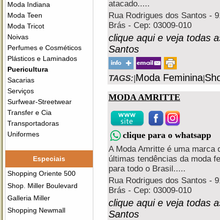
atacado.....
Moda Indiana
Rua Rodrigues dos Santos - 91
Moda Teen
Brás - Cep: 03009-010
Moda Tricot
clique aqui e veja todas 
Noivas
Santos
Perfumes e Cosméticos
Plásticos e Laminados
Puericultura
Moda Feminina
Sho
TAGS:
|
|
Sacarias
Serviços
MODA AMRITTE
Surfwear-Streetwear
Transfer e Cia
Transportadoras
clique para o whatsapp
Uniformes
A Moda Amritte é uma marca 
últimas tendências da moda f
Especiais
para todo o Brasil.....
Shopping Oriente 500
Rua Rodrigues dos Santos - 91
Shop. Miller Boulevard
Brás - Cep: 03009-010
Galleria Miller
clique aqui e veja todas 
Shopping Newmall
Santos