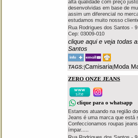
alta qualidade com preço just
desenvolvidas em base de mui
assim um diferencial no merc
estudamos muito nosso cliente
Rua Rodrigues dos Santos - 91
Cep: 03009-010
clique aqui e veja todas 
Santos
Camisaria
Moda Ma
TAGS:
|
|
ZERO ONZE JEANS
clique para o whatsapp
Estamos atuando na região do
Jeans é uma marca que está s
Confeccionamos roupas jeans c
ímpar.....
Rua Rodrigues dos Santos - 91