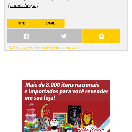
[
como chegar
]
SITE
EMAIL
Todas as lojas da rua Rua Henrique Dias