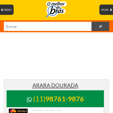
MENU
RUAS
ARARA DOURADA
(11)
98761-9876