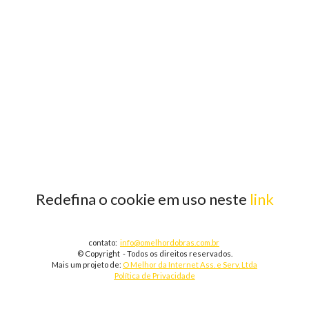
Redefina o cookie em uso neste
link
contato:
info@omelhordobras.com.br
© Copyright - Todos os direitos reservados.
Mais um projeto de:
O Melhor da Internet Ass. e Serv. Ltda
Política de Privacidade