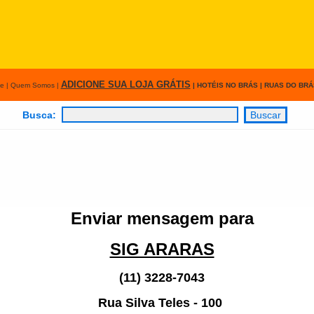
ADICIONE SUA LOJA
GRÁTIS
e
|
Quem Somos
|
|
HOTÉIS NO BRÁS
|
RUAS DO BRÁ
Busca:
Enviar mensagem para
SIG ARARAS
(11) 3228-7043
Rua Silva Teles - 100