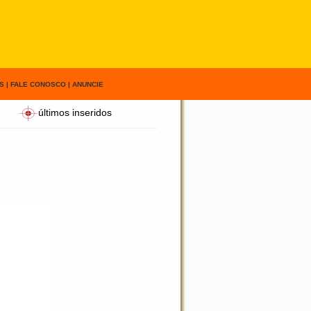
S
|
FALE CONOSCO
|
ANUNCIE
últimos inseridos