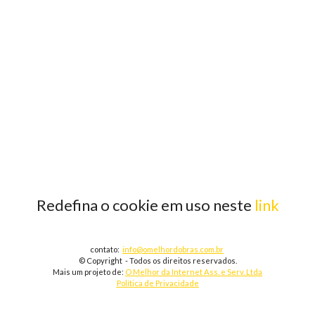
Redefina o cookie em uso neste
link
contato:
info@omelhordobras.com.br
© Copyright - Todos os direitos reservados.
Mais um projeto de:
O Melhor da Internet Ass. e Serv. Ltda
Política de Privacidade