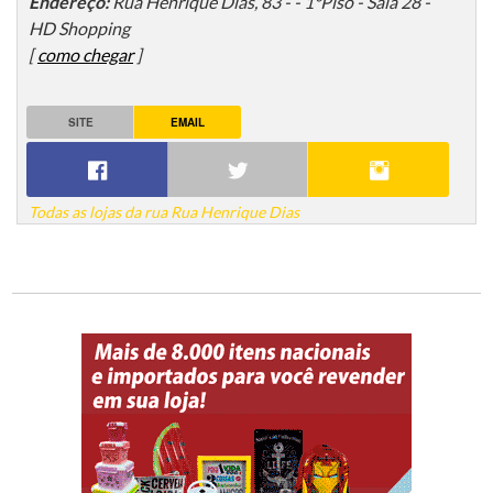
Endereço:
Rua Henrique Dias, 83 - - 1°Piso - Sala 28 -
HD Shopping
[
como chegar
]
SITE
EMAIL
Todas as lojas da rua Rua Henrique Dias