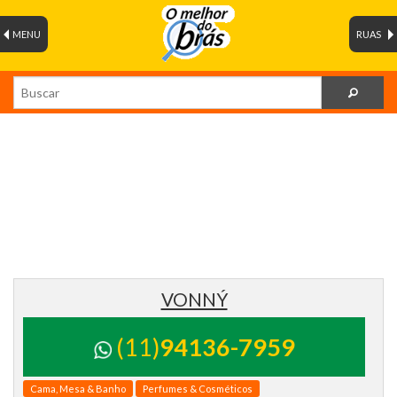
MENU
RUAS
VONNÝ
(11)
94136-7959
Cama, Mesa & Banho
Perfumes & Cosméticos