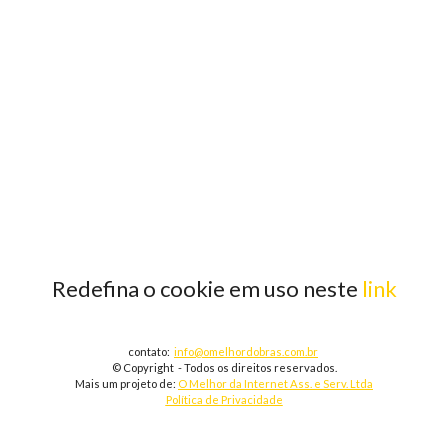
Redefina o cookie em uso neste
link
contato:
info@omelhordobras.com.br
© Copyright - Todos os direitos reservados.
Mais um projeto de:
O Melhor da Internet Ass. e Serv. Ltda
Política de Privacidade