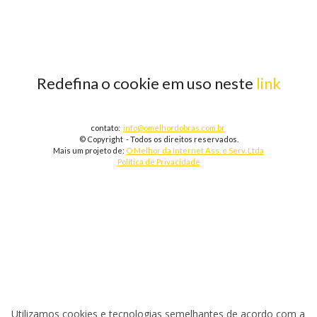
Redefina o cookie em uso neste
link
contato:
info@omelhordobras.com.br
© Copyright - Todos os direitos reservados.
Mais um projeto de:
O Melhor da Internet Ass. e Serv. Ltda
Política de Privacidade
Utilizamos cookies e tecnologias semelhantes de acordo com a