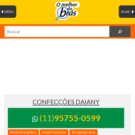
MENU
RUAS
CONFECÇÕES DAIANY
(11)
95755-0599
Moda Evangélica
Moda Feminina
Shopping Lotus