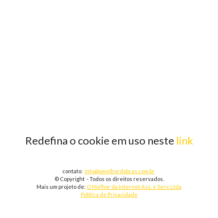
Redefina o cookie em uso neste
link
contato:
info@omelhordobras.com.br
© Copyright - Todos os direitos reservados.
Mais um projeto de:
O Melhor da Internet Ass. e Serv. Ltda
Política de Privacidade