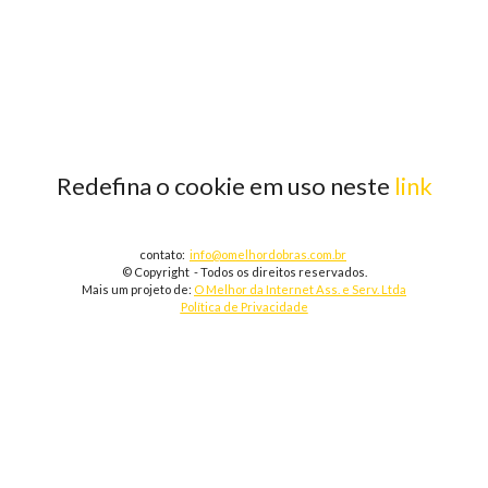
Redefina o cookie em uso neste
link
contato:
info@omelhordobras.com.br
© Copyright - Todos os direitos reservados.
Mais um projeto de:
O Melhor da Internet Ass. e Serv. Ltda
Política de Privacidade