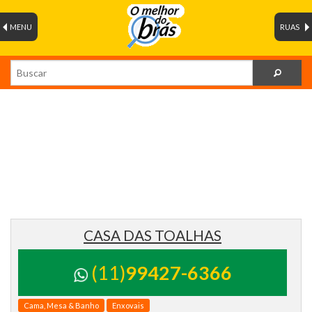
MENU
RUAS
CASA DAS TOALHAS
(11)
99427-6366
Cama, Mesa & Banho
Enxovais