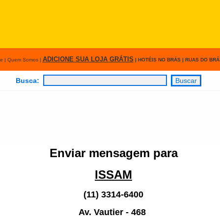
ADICIONE SUA LOJA
GRÁTIS
e
|
Quem Somos
|
|
HOTÉIS NO BRÁS
|
RUAS DO BRÁ
Busca:
Enviar mensagem para
ISSAM
(11) 3314-6400
Av. Vautier - 468