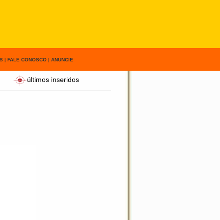
S
|
FALE CONOSCO
|
ANUNCIE
últimos inseridos