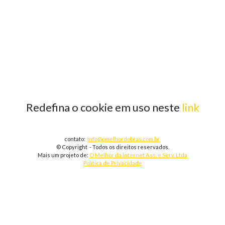
Redefina o cookie em uso neste
link
contato:
info@omelhordobras.com.br
© Copyright - Todos os direitos reservados.
Mais um projeto de:
O Melhor da Internet Ass. e Serv. Ltda
Política de Privacidade