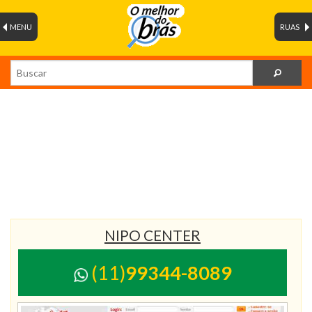
MENU
RUAS
NIPO CENTER
(11)
99344-8089