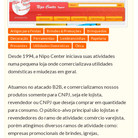
Artigos para Festas
Brindes & Promoções
Brinquedos
Decoração
Ferramentas
Lembrancinhas
Papelaria
Presentes
Utilidades Domésticas
Ótica
Desde 1994, a Nipo Center iniciava suas atividades
numa pequena loja onde comercializava utilidades
domésticas e miudezas em geral.
Atuamos no atacado B2B, e comercializamos nossos
produtos somente para CNPJ, seja ele lojista,
revendedor ou CNPJ que deseja comprar em quantidade
para consumo. O público-alvo principal são lojistas e
revendedores do ramo de atividade: comércio varejista,
porém atingimos diversos ramos de atividade como:
empresas promocionais de brindes, igrejas,