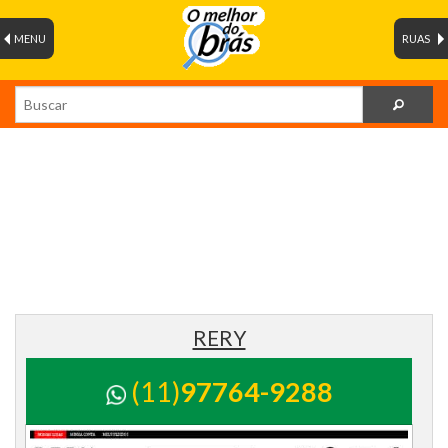
MENU
RUAS
RERY
(11)
97764-9288