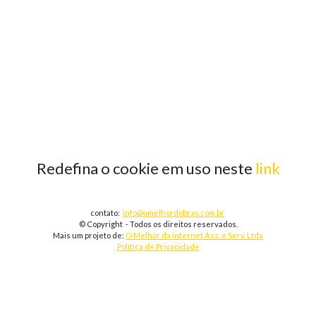
Redefina o cookie em uso neste
link
contato:
info@omelhordobras.com.br
© Copyright - Todos os direitos reservados.
Mais um projeto de:
O Melhor da Internet Ass. e Serv. Ltda
Política de Privacidade