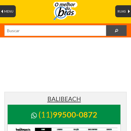
MENU
RUAS
BALIBEACH
(11)
99500-0872