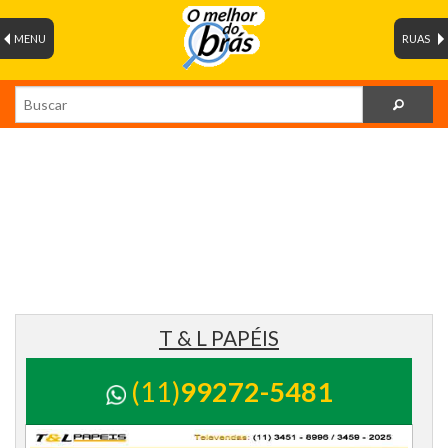
MENU
RUAS
T & L PAPÉIS
(11)
99272-5481