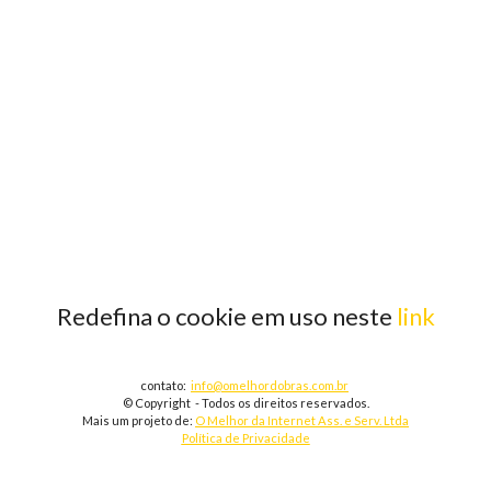
Redefina o cookie em uso neste
link
contato:
info@omelhordobras.com.br
© Copyright - Todos os direitos reservados.
Mais um projeto de:
O Melhor da Internet Ass. e Serv. Ltda
Política de Privacidade