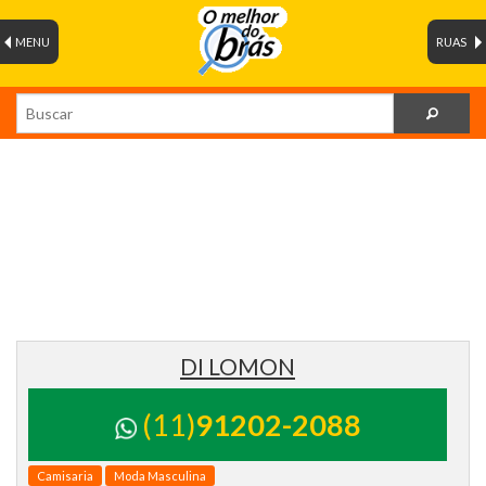
MENU
RUAS
DI LOMON
(11)
91202-2088
Camisaria
Moda Masculina