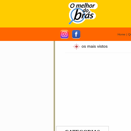
Home
|
Q
os mais vistos