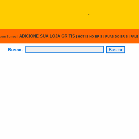
<
ADICIONE SUA LOJA GR TIS
uem Somos
|
|
HOT IS NO BR S
|
RUAS DO BR S
|
FALE
Busca: