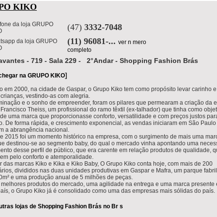
PO KIKO
(47)
3332-7048
(11) 96081-...
ver n mero
completo
avantes - 719 - Sala 229 - 2°Andar - Shopping Fashion Brás
]
chegar na GRUPO KIKO
 em 2000, na cidade de Gaspar, o Grupo Kiko tem como propósito levar carinho e
 crianças, vestindo-as com alegria.
minação e o sonho de empreender, foram os pilares que permearam a criação da 
 Francisco Theiss, um profissional do ramo têxtil (ex-talhador) que tinha como objet
 de uma marca que proporcionasse conforto, versatilidade e com preços justos par
. De forma rápida, e crescimento exponencial, as vendas iniciaram em São Paulo 
am a abrangência nacional.
e 2015 foi um momento histórico na empresa, com o surgimento de mais uma mar
ue destinou-se ao segmento baby, do qual o mercado vinha apontando uma neces
ento desse perfil de público, que era carente em relação produtos de qualidade, 
em pelo conforto e atemporalidade.
r das marcas Kiko e Kika e Kiko Baby, O Grupo Kiko conta hoje, com mais de 200
ários, divididos nas duas unidades produtivas em Gaspar e Mafra, um parque fabri
0m² e uma produção anual de 5 milhões de peças.
melhores produtos do mercado, uma agilidade na entrega e uma marca presente
país, o Grupo Kiko já é consolidado como uma das empresas mais sólidas do país.
utras lojas de Shopping Fashion Brás no Br s