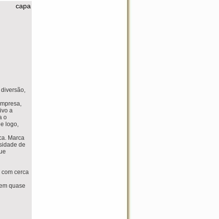
capa
 diversão,
empresa,
ivo a
a o
e logo,
ca. Marca
sidade de
que
l com cerca
 em quase