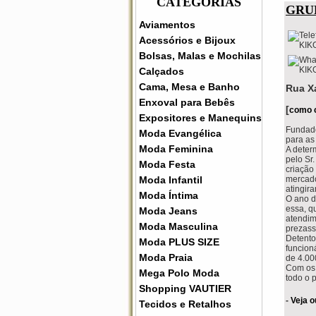
CATEGORIAS
GRU
Aviamentos
Acessórios e Bijoux
Bolsas, Malas e Mochilas
Calçados
Cama, Mesa e Banho
Rua X
Enxoval para Bebês
[
como 
Expositores e Manequins
Fundado
Moda Evangélica
para as
Moda Feminina
A deter
pelo Sr.
Moda Festa
criação
Moda Infantil
mercado
atingir
Moda Íntima
O ano d
essa, q
Moda Jeans
atendim
Moda Masculina
prezass
Detento
Moda PLUS SIZE
funcion
Moda Praia
de 4.00
Com os 
Mega Polo Moda
todo o 
Shopping VAUTIER
-
Veja o
Tecidos e Retalhos