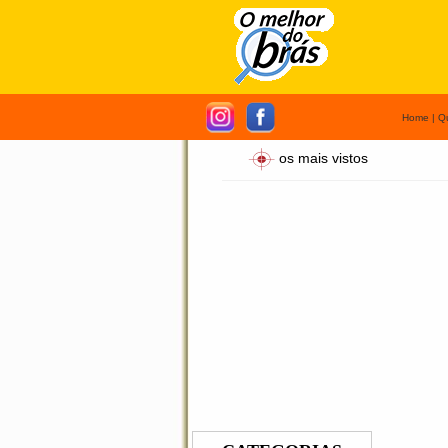
Home
|
Q
os mais vistos