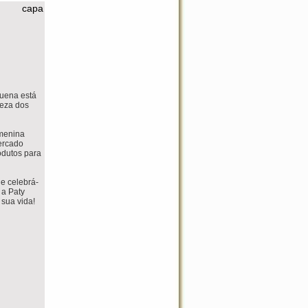
capa
quena está
leza dos
 menina
mercado
odutos para
 e celebrá-
 a Paty
 sua vida!