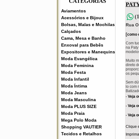
CATEGORIAS
PAT
Aviamentos
(
Acessórios e Bijoux
Bolsas, Malas e Mochilas
Rua O
Calçados
[
como 
Cama, Mesa e Banho
Com tud
Enxoval para Bebês
na Paty
Expositores e Manequins
modelos
Moda Evangélica
Muito m
direto 
Moda Feminina
proporc
Moda Festa
os pequ
Moda Infantil
Sem dúv
Moda Íntima
lo com 
Batizad
Moda Jeans
-
Veja o
Moda Masculina
-
Veja o
Moda PLUS SIZE
Moda Praia
-
Veja o
Mega Polo Moda
Shopping VAUTIER
Clique 
Tecidos e Retalhos
Imprima