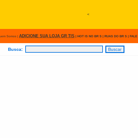
<
ADICIONE SUA LOJA GR TIS
uem Somos
|
|
HOT IS NO BR S
|
RUAS DO BR S
|
FALE
Busca: