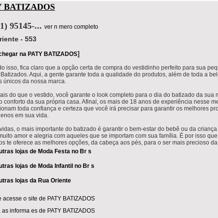
Y BATIZADOS
11) 95145-...
ver n mero completo
riente - 553
]
chegar na PATY BATIZADOS
o isso, fica claro que a opção certa de compra do vestidinho perfeito para sua pe
 Batizados. Aqui, a gente garante toda a qualidade do produtos, além de toda a be
 únicos da nossa marca.
ais do que o vestido, você garante o look completo para o dia do batizado da sua
do conforto da sua própria casa. Afinal, os mais de 18 anos de experiência nesse 
ionam toda confiança e certeza que você irá precisar para garantir os melhores pr
enos em sua vida.
idas, o mais importante do batizado é garantir o bem-estar do bebê ou da criança
muito amor e alegria com aqueles que se importam com sua família. É por isso que
os te oferece as melhores opções, da cabeça aos pés, para o ser mais precioso da
utras lojas de Moda Festa no Br s
utras lojas de Moda Infantil no Br s
utras lojas da Rua Oriente
e acesse o site de PATY BATIZADOS
 as informa es de PATY BATIZADOS