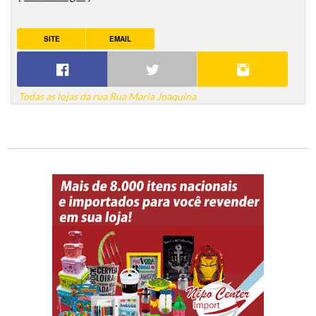
SITE
EMAIL
Todas as lojas da rua Rua Maria Joaquina