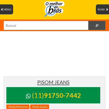
MENU
RUAS
PISOM JEANS
(11)
91750-7442
Moda Feminina
Moda Jeans