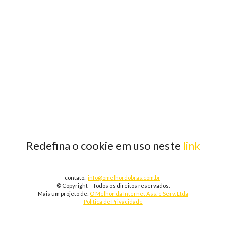
Redefina o cookie em uso neste
link
contato:
info@omelhordobras.com.br
© Copyright - Todos os direitos reservados.
Mais um projeto de:
O Melhor da Internet Ass. e Serv. Ltda
Política de Privacidade