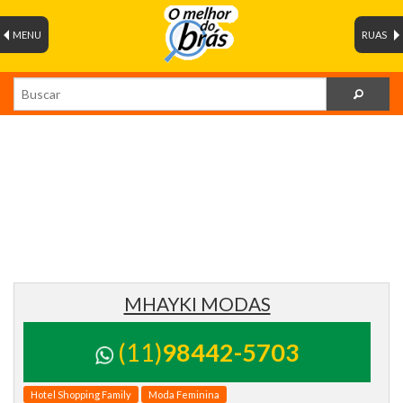
MENU
RUAS
MHAYKI MODAS
(11)
98442-5703
Hotel Shopping Family
Moda Feminina