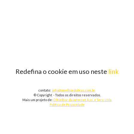
Redefina o cookie em uso neste
link
contato:
info@omelhordobras.com.br
© Copyright - Todos os direitos reservados.
Mais um projeto de:
O Melhor da Internet Ass. e Serv. Ltda
Política de Privacidade