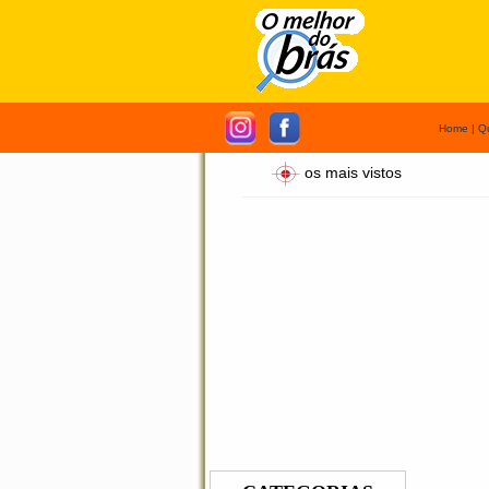
Home
|
Q
os mais vistos