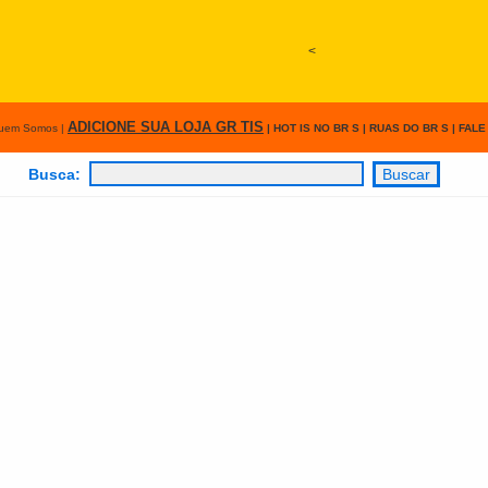
<
ADICIONE SUA LOJA GR TIS
uem Somos
|
|
HOT IS NO BR S
|
RUAS DO BR S
|
FALE
Busca: