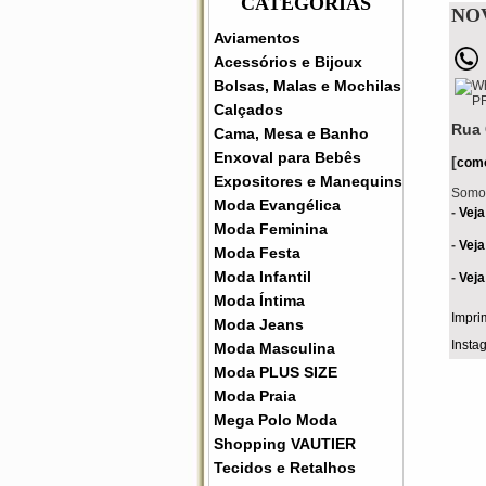
CATEGORIAS
NO
Aviamentos
Acessórios e Bijoux
Bolsas, Malas e Mochilas
Calçados
Rua 
Cama, Mesa e Banho
Enxoval para Bebês
[
com
Expositores e Manequins
Somos
Moda Evangélica
-
Veja
Moda Feminina
-
Veja
Moda Festa
Moda Infantil
-
Veja
Moda Íntima
Impri
Moda Jeans
Inst
Moda Masculina
Moda PLUS SIZE
Moda Praia
Mega Polo Moda
Shopping VAUTIER
Tecidos e Retalhos