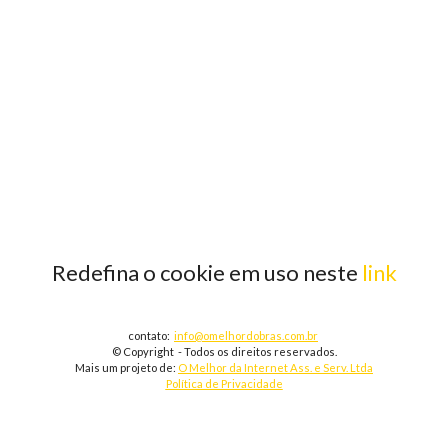
Redefina o cookie em uso neste
link
contato:
info@omelhordobras.com.br
© Copyright - Todos os direitos reservados.
Mais um projeto de:
O Melhor da Internet Ass. e Serv. Ltda
Política de Privacidade