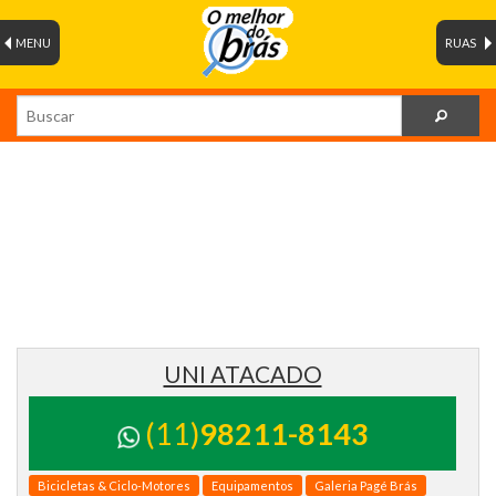
MENU
RUAS
UNI ATACADO
(11)
98211-8143
Bicicletas & Ciclo-Motores
Equipamentos
Galeria Pagé Brás