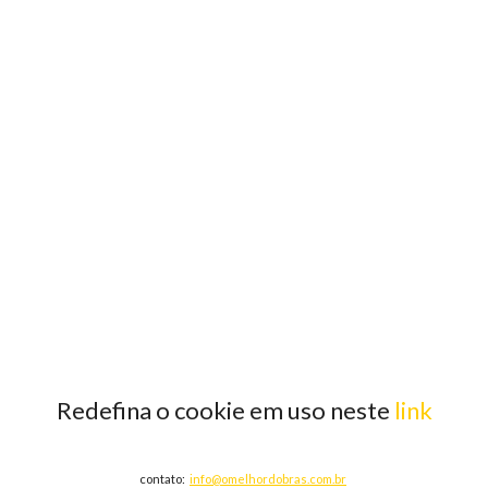
Redefina o cookie em uso neste
link
contato:
info@omelhordobras.com.br