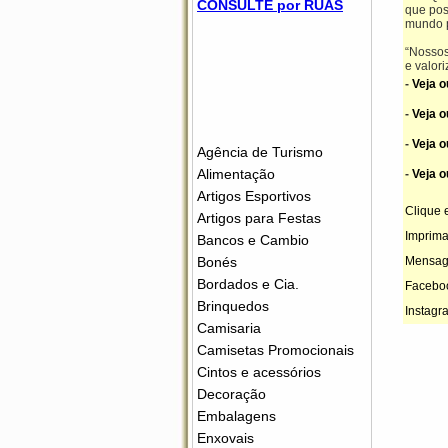
CONSULTE por RUAS
que pos
mundo p
“Nossos
e valor
-
Veja o
-
Veja o
-
Veja o
Agência de Turismo
Alimentação
-
Veja o
Artigos Esportivos
Clique 
Artigos para Festas
Imprima
Bancos e Cambio
Bonés
Mensag
Bordados e Cia.
Facebo
Brinquedos
Instag
Camisaria
Camisetas Promocionais
Cintos e acessórios
Decoração
Embalagens
Enxovais