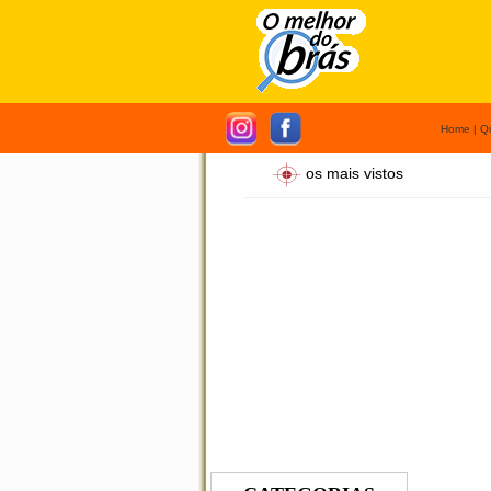
Home
|
Q
os mais vistos