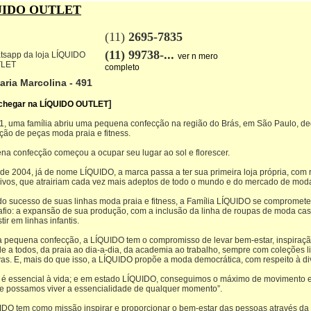
UIDO OUTLET
(11)
2695-7835
(11) 99738-...
ver n mero
completo
aria Marcolina - 491
]
chegar na LÍQUIDO OUTLET
, uma família abriu uma pequena confecção na região do Brás, em São Paulo, d
ção de peças moda praia e fitness.
na confecção começou a ocupar seu lugar ao sol e florescer.
de 2004, já de nome LÍQUIDO, a marca passa a ter sua primeira loja própria, com 
ivos, que atrairiam cada vez mais adeptos de todo o mundo e do mercado de mod
do sucesso de suas linhas moda praia e fitness, a Família LÍQUIDO se compromet
fio: a expansão de sua produção, com a inclusão da linha de roupas de moda cas
tir em linhas infantis.
 pequena confecção, a LÍQUIDO tem o compromisso de levar bem-estar, inspiraçã
de a todos, da praia ao dia-a-dia, da academia ao trabalho, sempre com coleções l
vas. E, mais do que isso, a LÍQUIDO propõe a moda democrática, com respeito à di
 é essencial à vida; e em estado LÍQUIDO, conseguimos o máximo de movimento e
e possamos viver a essencialidade de qualquer momento”.
IDO tem como missão inspirar e proporcionar o bem-estar das pessoas através da