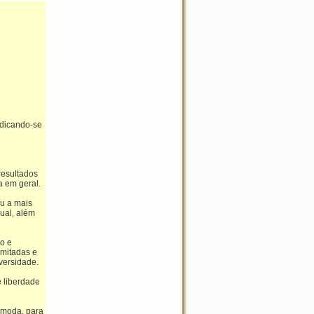
edicando-se
resultados
a em geral.
eu a mais
ual, além
o e
imitadas e
versidade.
 liberdade
 moda, para