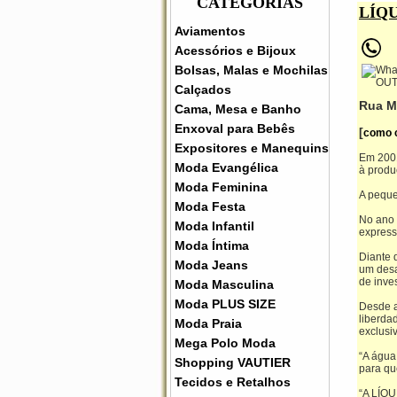
CATEGORIAS
LÍQ
Aviamentos
Acessórios e Bijoux
Bolsas, Malas e Mochilas
Calçados
Rua M
Cama, Mesa e Banho
Enxoval para Bebês
[
como 
Expositores e Manequins
Em 2001
Moda Evangélica
à produ
Moda Feminina
A peque
Moda Festa
No ano 
Moda Infantil
express
Moda Íntima
Diante 
Moda Jeans
um desa
de inves
Moda Masculina
Moda PLUS SIZE
Desde a
liberda
Moda Praia
exclusi
Mega Polo Moda
“A água
Shopping VAUTIER
para qu
Tecidos e Retalhos
“A LÍQU