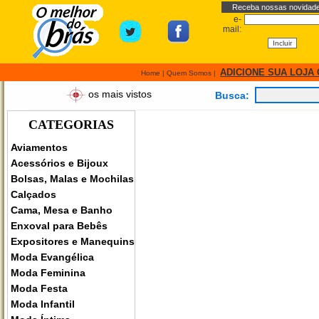
Receba nossas novidad
e-
mail:
ADICIONE SUA LOJA
Home
|
Quem Somos
|
os mais vistos
Busca:
CATEGORIAS
Aviamentos
Acessórios e Bijoux
Bolsas, Malas e Mochilas
Calçados
Cama, Mesa e Banho
Enxoval para Bebês
Expositores e Manequins
Moda Evangélica
Moda Feminina
Moda Festa
Moda Infantil