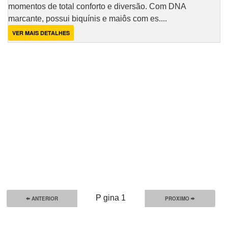
momentos de total conforto e diversão. Com DNA
marcante, possui biquínis e maiôs com es....
VER MAIS DETALHES
P gina 1
ANTERIOR
PROXIMO