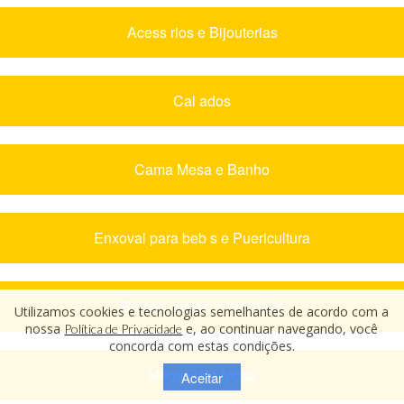
Acess rios e Bijouterias
Cal ados
Cama Mesa e Banho
Enxoval para beb s e Puericultura
Bolsas, malas e mochilas
Utilizamos cookies e tecnologias semelhantes de acordo com a
nossa
e, ao continuar navegando, você
Política de Privacidade
concorda com estas condições.
Mega Polo Moda
Aceitar