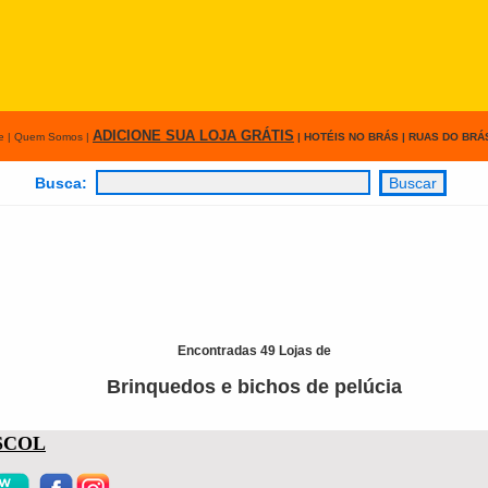
ADICIONE SUA LOJA
GRÁTIS
e
|
Quem Somos
|
|
HOTÉIS NO BRÁS
|
RUAS DO BRÁ
Busca:
Encontradas 49 Lojas de
Brinquedos e bichos de pelúcia
SCOL