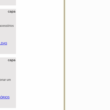
capa
acessórios
capa
ionar um