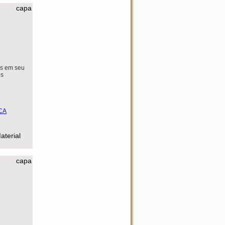
capa
es em seu
os
aterial
capa