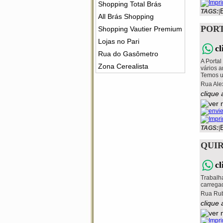
Shopping Total Brás
TAGS:
|
All Brás Shopping
PORT
Shopping Vautier Premium
Lojas no Pari
c
Rua do Gasômetro
A Porta
Zona Cerealista
vários 
Temos ur
Rua Ale
clique 
TAGS:
|
QUIR
c
Trabalh
carregad
Rua Rub
clique 