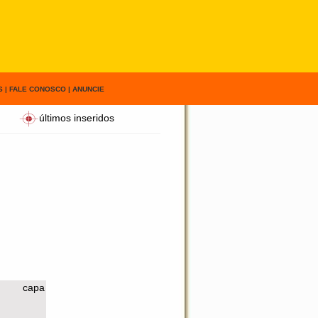
S
|
FALE CONOSCO
|
ANUNCIE
últimos inseridos
capa