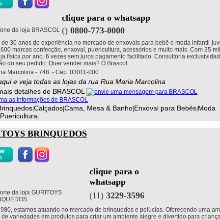
clique para o whatsapp
()
0800-773-0000
 de 30 anos de experiência no mercado de enxovais para bebê e moda infantil-juv
600 marcas confecção, enxoval, puericultura, acessórios e muito mais. Com 35 mil
ja física por ano. 6 vezes sem juros pagamento facilitado. Consultoria exclusivida
ão do seu pedido. Quer vender mais? O Brascol....
ia Marcolina - 748 - Cep: 03011-000
aqui e veja todas as lojas da rua Rua Maria Marcolina
Brinquedos
Calçados
Cama, Mesa & Banho
Enxoval para Bebês
Moda
|
|
|
|
Puericultura
|
ITOYS BRINQUEDOS
clique para o
whatsapp
(11)
3229-3596
980, estamos atuando no mercado de brinquedos e pelúcias. Oferecendo uma am
de variedades em produtos para criar um ambiente alegre e divertido para crianç