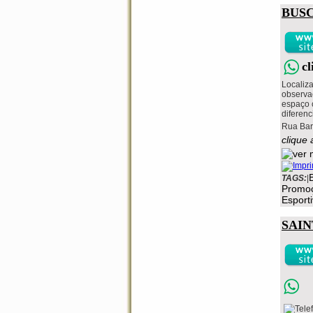
BUS
c
Localiz
observa
espaço c
diferenc
Rua Bar
clique 
TAGS:
|
Promo
Esport
SAIN