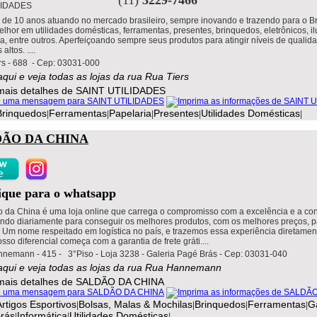
 de 10 anos atuando no mercado brasileiro, sempre inovando e trazendo para o Br
lhor em utilidades domésticas, ferramentas, presentes, brinquedos, eletrônicos, i
a, entre outros. Aperfeiçoando sempre seus produtos para atingir níveis de qualid
altos. ....
rs - 688 - Cep: 03031-000
aqui e veja todas as lojas da rua Rua Tiers
Brinquedos
Ferramentas
Papelaria
Presentes
Utilidades Domésticas
|
|
|
|
|
DÃO DA CHINA
lique para o whatsapp
o da China é uma loja online que carrega o compromisso com a excelência e a con
ando diariamente para conseguir os melhores produtos, com os melhores preços, 
. Um nome respeitado em logística no país, e trazemos essa experiência diretamen
sso diferencial começa com a garantia de frete gráti....
nemann - 415 - 3°Piso - Loja 3238 - Galeria Pagé Brás - Cep: 03031-040
 aqui e veja todas as lojas da rua Rua Hannemann
Artigos Esportivos
Bolsas, Malas & Mochilas
Brinquedos
Ferramentas
G
|
|
|
|
rás
Informática
Utilidades Domésticas
|
|
|