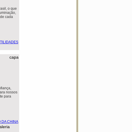
asil, o que
luminação,
ade cada
capa
fiança,
para nossos
te para
aleria