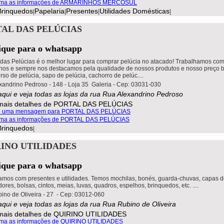
Brinquedos
Papelaria
Presentes
Utilidades Domésticas
|
|
|
|
AL DAS PELÚCIAS
lique para o whatsapp
l das Pelúcias é o melhor lugar para comprar pelúcia no atacado! Trabalhamos com
anos e sempre nos destacamos pela qualidade de nossos produtos e nosso preço b
so de pelúcia, sapo de pelúcia, cachorro de pelúc....
xandrino Pedroso - 148 - Loja 35 Galeria - Cep: 03031-030
aqui e veja todas as lojas da rua Rua Alexandrino Pedroso
Brinquedos
|
INO UTILIDADES
lique para o whatsapp
amos com presentes e utilidades. Temos mochilas, bonés, guarda-chuvas, capas de
ores, bolsas, cintos, meias, luvas, quadros, espelhos, brinquedos, etc. ....
ino de Oliveira - 27 - Cep: 03012-060
aqui e veja todas as lojas da rua Rua Rubino de Oliveira