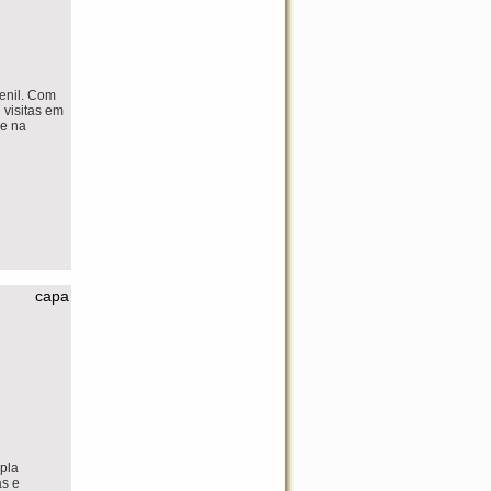
enil. Com
 visitas em
de na
capa
pla
as e