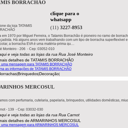
AMIS BORRACHÃO
clique para o
whatsapp
(11)
3227-8953
 em 1970 por Miguel Ferreira, o Tatamis Borrachão é pioneiro no ramo de borrach
lçadista. Há alguns anos vem trabalhando com um tipo de borracha superflexível e 
 colar, a borracha EVA é uma matéria-prima qu....
é Monteiro - 206 - Cep: 03052-010
aqui e veja todas as lojas da rua Rua José Monteiro
Borrachas
Brinquedos
Decoração
|
|
|
ARINHOS MERCOSUL
mos com perfumaria, cutelaria, papelaria, brinquedos, utilidades domésticas, miu
not - 139 - Cep: 03032-030
aqui e veja todas as lojas da rua Rua Carnot