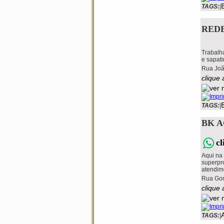
TAGS:
|
RED
Trabalha
e sapatin
Rua Joã
clique
TAGS:
|
BK A
c
Aqui na
superpr
atendime
Rua Gom
clique
TAGS:
|