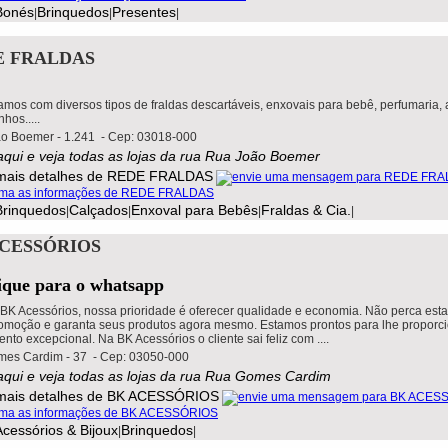
Bonés
Brinquedos
Presentes
|
|
|
E FRALDAS
mos com diversos tipos de fraldas descartáveis, enxovais para bebê, perfumaria, 
hos.....
o Boemer - 1.241 - Cep: 03018-000
 aqui e veja todas as lojas da rua Rua João Boemer
Brinquedos
Calçados
Enxoval para Bebês
Fraldas & Cia.
|
|
|
|
CESSÓRIOS
lique para o whatsapp
 BK Acessórios, nossa prioridade é oferecer qualidade e economia. Não perca esta
omoção e garanta seus produtos agora mesmo. Estamos prontos para lhe proporc
nto excepcional. Na BK Acessórios o cliente sai feliz com ....
es Cardim - 37 - Cep: 03050-000
 aqui e veja todas as lojas da rua Rua Gomes Cardim
Acessórios & Bijoux
Brinquedos
|
|