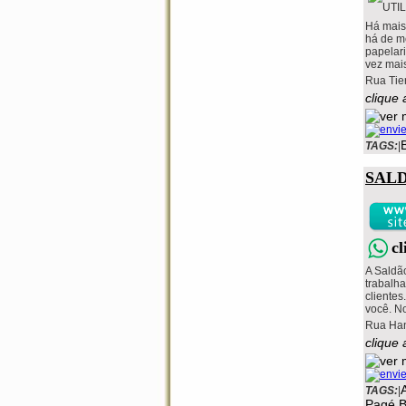
Há mais
há de me
papelari
vez mais 
Rua Tie
clique 
TAGS:
|
SAL
c
A Saldã
trabalh
clientes
você. No
Rua Han
clique
TAGS:
|
Pagé B