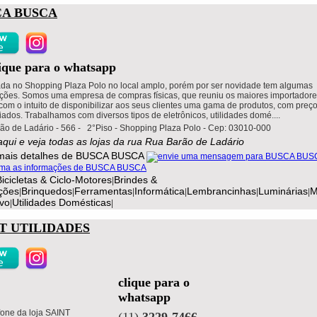
CA BUSCA
lique para o whatsapp
ada no Shopping Plaza Polo no local amplo, porém por ser novidade tem algumas
ções. Somos uma empresa de compras físicas, que reuniu os maiores importador
om o intuito de disponibilizar aos seus clientes uma gama de produtos, com preç
iados. Trabalhamos com diversos tipos de eletrônicos, utilidades domé....
ão de Ladário - 566 - 2°Piso - Shopping Plaza Polo - Cep: 03010-000
aqui e veja todas as lojas da rua Rua Barão de Ladário
Bicicletas & Ciclo-Motores
Brindes &
|
ções
Brinquedos
Ferramentas
Informática
Lembrancinhas
Luminárias
M
|
|
|
|
|
|
ivo
Utilidades Domésticas
|
|
T UTILIDADES
clique para o
whatsapp
(11)
3229-7466