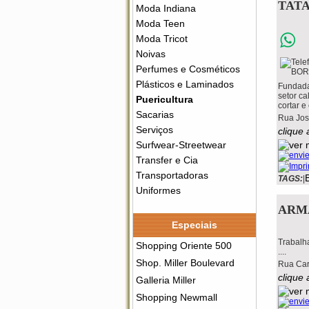
TAT
Moda Indiana
Moda Teen
Moda Tricot
Noivas
Perfumes e Cosméticos
Plásticos e Laminados
Fundada
setor ca
Puericultura
cortar e
Sacarias
Rua Jos
Serviços
clique 
Surfwear-Streetwear
Transfer e Cia
Transportadoras
TAGS:
|
Uniformes
ARM
Especiais
Trabalha
Shopping Oriente 500
....
Shop. Miller Boulevard
Rua Car
clique 
Galleria Miller
Shopping Newmall