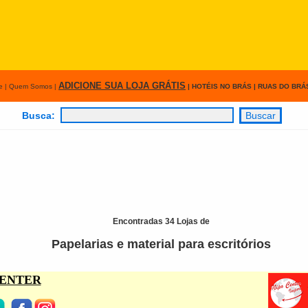
ADICIONE SUA LOJA
GRÁTIS
e
|
Quem Somos
|
|
HOTÉIS NO BRÁS
|
RUAS DO BRÁ
Busca:
Encontradas 34 Lojas de
Papelarias e material para escritórios
CENTER