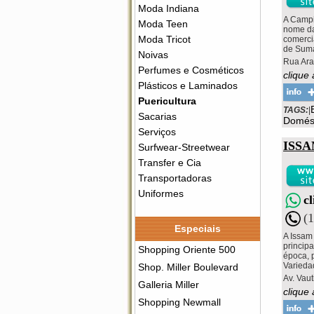
Moda Indiana
A Campi
Moda Teen
nome da
Moda Tricot
comerci
de Suma
Noivas
Rua Ara
Perfumes e Cosméticos
clique
Plásticos e Laminados
Puericultura
TAGS:
|
Sacarias
Domés
Serviços
ISS
Surfwear-Streetwear
Transfer e Cia
Transportadoras
Uniformes
c
(
Especiais
A Issam
principa
Shopping Oriente 500
época, 
Varieda
Shop. Miller Boulevard
Av. Vau
Galleria Miller
clique 
Shopping Newmall