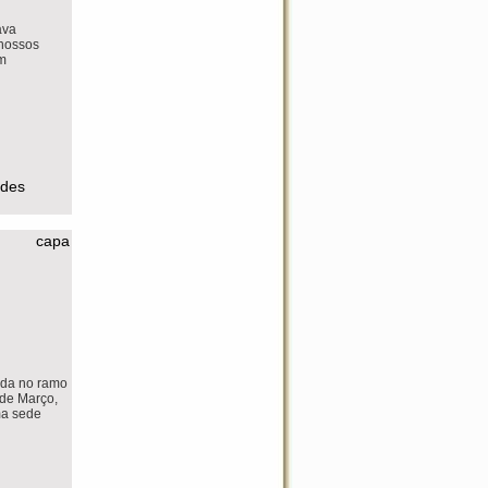
ava
 nossos
em
ades
capa
ada no ramo
 de Março,
ma sede