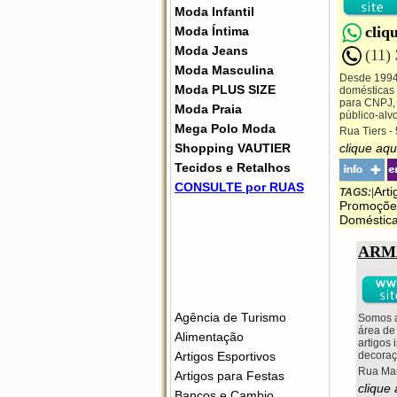
Moda Infantil
cliq
Moda Íntima
Moda Jeans
(11)
Moda Masculina
Desde 1994,
Moda PLUS SIZE
domésticas 
para CNPJ, 
Moda Praia
público-alvo
Mega Polo Moda
Rua Tiers -
clique aqu
Shopping VAUTIER
Tecidos e Retalhos
CONSULTE por RUAS
Arti
TAGS:
|
Promoçõe
Doméstic
ARM
Agência de Turismo
Somos a
área de
Alimentação
artigos 
decoraç
Artigos Esportivos
Rua Mar
Artigos para Festas
clique
Bancos e Cambio