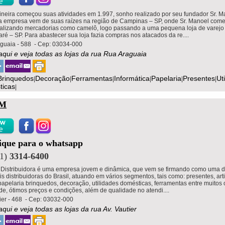
neira começou suas atividades em 1.997, sonho realizado por seu fundador Sr. M
 empresa vem de suas raízes na região de Campinas – SP, onde Sr. Manoel com
alizando mercadorias como camelô, logo passando a uma pequena loja de varejo
ré – SP. Para abastecer sua loja fazia compras nos atacados da re....
guaia - 588 - Cep: 03034-000
 aqui e veja todas as lojas da rua Rua Araguaia
Brinquedos
Decoração
Ferramentas
Informática
Papelaria
Presentes
Ut
|
|
|
|
|
|
ticas
|
AM
lique para o whatsapp
11)
3314-6400
 Distribuidora é uma empresa jovem e dinâmica, que vem se firmando como uma 
is distribuidoras do Brasil, atuando em vários segmentos, tais como: presentes, art
papelaria brinquedos, decoração, utilidades domésticas, ferramentas entre muitos 
de, ótimos preços e condições, além de qualidade no atendi....
tier - 468 - Cep: 03032-000
aqui e veja todas as lojas da rua Av. Vautier