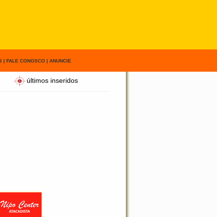
S
|
FALE CONOSCO
|
ANUNCIE
últimos inseridos