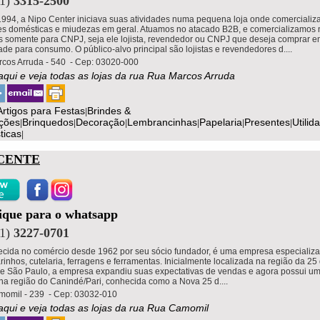
11)
3315-2500
994, a Nipo Center iniciava suas atividades numa pequena loja onde comercializ
des domésticas e miudezas em geral. Atuamos no atacado B2B, e comercializamos
s somente para CNPJ, seja ele lojista, revendedor ou CNPJ que deseja comprar 
de para consumo. O público-alvo principal são lojistas e revendedores d....
cos Arruda - 540 - Cep: 03020-000
 aqui e veja todas as lojas da rua Rua Marcos Arruda
Artigos para Festas
Brindes &
|
ções
Brinquedos
Decoração
Lembrancinhas
Papelaria
Presentes
Utilid
|
|
|
|
|
|
ticas
|
ICENTE
lique para o whatsapp
11)
3227-0701
ecida no comércio desde 1962 por seu sócio fundador, é uma empresa especializ
inhos, cutelaria, ferragens e ferramentas. Inicialmente localizada na região da 25
de São Paulo, a empresa expandiu suas expectativas de vendas e agora possui u
 na região do Canindé/Pari, conhecida como a Nova 25 d....
omil - 239 - Cep: 03032-010
 aqui e veja todas as lojas da rua Rua Camomil