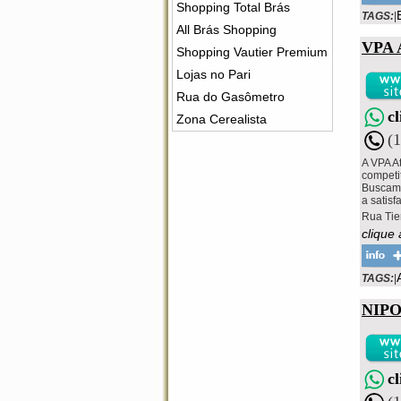
Shopping Total Brás
TAGS:
|
All Brás Shopping
VPA
Shopping Vautier Premium
Lojas no Pari
Rua do Gasômetro
c
Zona Cerealista
(
A VPA A
competi
Buscamo
a satisf
Rua Tie
clique 
TAGS:
|
NIP
c