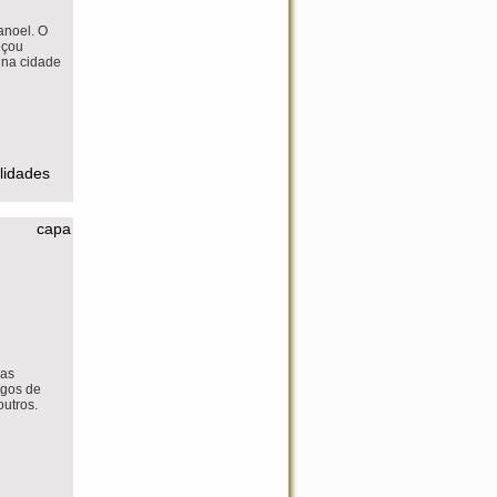
anoel. O
eçou
 na cidade
ilidades
capa
das
igos de
outros.