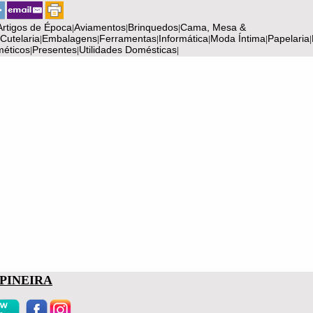
Artigos de Época
Aviamentos
Brinquedos
Cama, Mesa &
|
|
|
Cutelaria
Embalagens
Ferramentas
Informática
Moda Íntima
Papelaria
|
|
|
|
|
|
éticos
Presentes
Utilidades Domésticas
|
|
|
PINEIRA