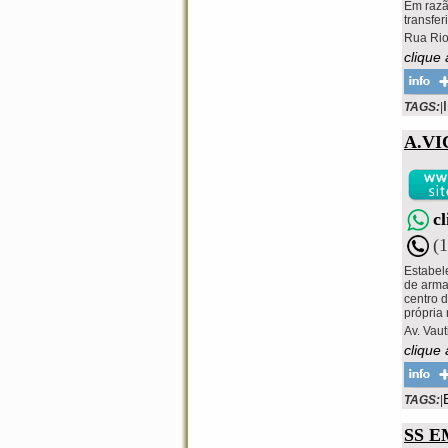
Em razã
transfer
Rua Rio
clique 
TAGS:
|
A.V
c
(
Estabel
de armar
centro 
própria
Av. Vau
clique 
TAGS:
|
SS 