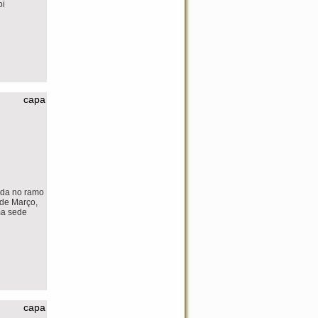
oi
capa
ada no ramo
 de Março,
ma sede
capa