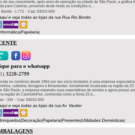
o de seu crescimento, após anos de operação na cidade de São Paulo, a gráfica f
ida para Caieiras, provendo deste modo as condições n....
 Bonito - 1.772 - Cep: 03023-000
aqui e veja todas as lojas da rua Rua Rio Bonito
Informática
Papelaria
|
|
ICENTE
lique para o whatsapp
11)
3228-2799
ecida no comércio desde 1962 por seu sócio fundador, é uma empresa especializ
inhos, cutelaria, ferragens e ferramentas. Inicialmente localizada na região da 25
de São Paulo, a empresa expandiu suas expectativas de vendas e agora possui u
 na região do Canindé/Pari, conhecida como a Nova 25 d....
tier - 345 - Cep: 03032-000
aqui e veja todas as lojas da rua Av. Vautier
Brinquedos
Decoração
Papelaria
Presentes
Utilidades Domésticas
|
|
|
|
|
EMBALAGENS