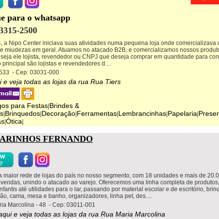
ue para o whatsapp
3315-2500
 a Nipo Center iniciava suas atividades numa pequena loja onde comercializava u
e miudezas em geral. Atuamos no atacado B2B, e comercializamos nossos produ
seja ele lojista, revendedor ou CNPJ que deseja comprar em quantidade para co
 principal são lojistas e revendedores d....
 533 - Cep: 03031-000
i e veja todas as lojas da rua Rua Tiers
gos para Festas
Brindes &
|
s
Brinquedos
Decoração
Ferramentas
Lembrancinhas
Papelaria
Prese
|
|
|
|
|
|
as
Ótica
|
|
ARINHOS FERNANDO
 maior rede de lojas do país no nosso segmento, com 18 unidades e mais de 20.
 vendas, unindo o atacado ao varejo. Oferecemos uma linha completa de produtos
infantis até utilidades para o lar, passando por material escolar e de escritório, bri
ão, cama, mesa e banho, organizadores, linha pet, des....
ia Marcolina - 48 - Cep: 03011-001
 aqui e veja todas as lojas da rua Rua Maria Marcolina