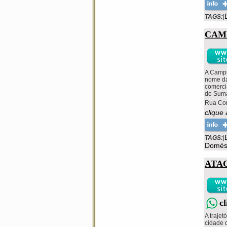
TAGS:
|
CAM
A Campi
nome da
comerci
de Suma
Rua Con
clique
TAGS:
|
Domés
ATA
c
A traje
cidade d