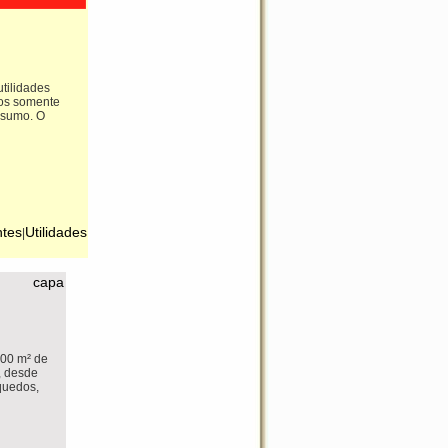
tilidades
tos somente
nsumo. O
ntes
Utilidades
|
capa
000 m² de
, desde
nquedos,