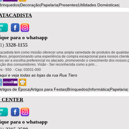
Brinquedos
Decoração
Papelaria
Presentes
Utilidades Domésticas
|
|
|
|
|
 ATACADISTA
lique para o whatsapp
11)
3328-1155
tacadista tem como missão oferecer uma ampla variedade de produtos de qualida
tivos, proporcionando uma experiência de compra excepcional para nossos cliente
s ser a escolha preferencial no atacado, promovendo o crescimento dos nossos p
ação dos consumidores. Visão - Ser reconhecida como a prin....
rs - 550 - Cep: 03031-000
aqui e veja todas as lojas da rua Rua Tiers
Artigos de Época
Artigos para Festas
Brinquedos
Informática
Papelaria
|
|
|
|
|
O CENTER
lique para o whatsapp