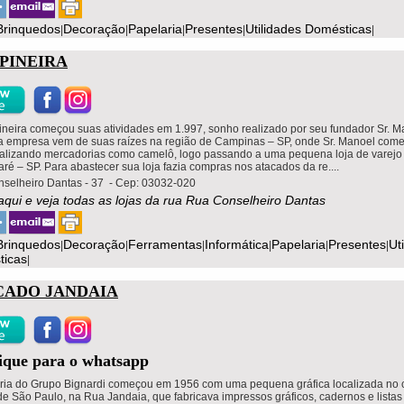
Brinquedos
Decoração
Papelaria
Presentes
Utilidades Domésticas
|
|
|
|
|
PINEIRA
neira começou suas atividades em 1.997, sonho realizado por seu fundador Sr. M
 empresa vem de suas raízes na região de Campinas – SP, onde Sr. Manoel com
alizando mercadorias como camelô, logo passando a uma pequena loja de varejo
ré – SP. Para abastecer sua loja fazia compras nos atacados da re....
selheiro Dantas - 37 - Cep: 03032-020
 aqui e veja todas as lojas da rua Rua Conselheiro Dantas
Brinquedos
Decoração
Ferramentas
Informática
Papelaria
Presentes
Ut
|
|
|
|
|
|
ticas
|
CADO JANDAIA
lique para o whatsapp
tória do Grupo Bignardi começou em 1956 com uma pequena gráfica localizada no 
e São Paulo, na Rua Jandaia, que fabricava impressos gráficos, cadernos e listas 