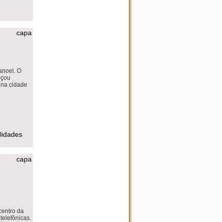
capa
anoel. O
eçou
 na cidade
ilidades
capa
centro da
telefônicas.