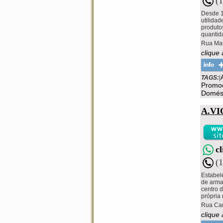
(
Desde 1
utilida
produto
quantida
Rua Mar
clique
TAGS:
|
Promo
Domés
A.V
c
(
Estabel
de armar
centro 
própria
Rua Cam
clique