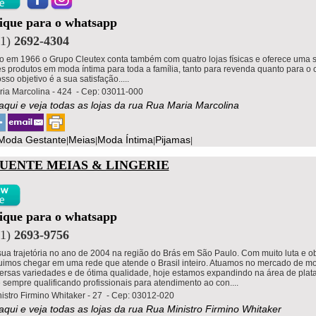
lique para o whatsapp
11)
2692-4304
 em 1966 o Grupo Cleutex conta também com quatro lojas físicas e oferece uma 
s produtos em moda íntima para toda a família, tanto para revenda quanto para o
osso objetivo é a sua satisfação.....
ia Marcolina - 424 - Cep: 03011-000
 aqui e veja todas as lojas da rua Rua Maria Marcolina
Moda Gestante
Meias
Moda Íntima
Pijamas
|
|
|
|
QUENTE MEIAS & LINGERIE
lique para o whatsapp
11)
2693-9756
 sua trajetória no ano de 2004 na região do Brás em São Paulo. Com muito luta e o
imos chegar em uma rede que atende o Brasil inteiro. Atuamos no mercado de mo
ersas variedades e de ótima qualidade, hoje estamos expandindo na área de plat
e sempre qualificando profissionais para atendimento ao con....
istro Firmino Whitaker - 27 - Cep: 03012-020
 aqui e veja todas as lojas da rua Rua Ministro Firmino Whitaker