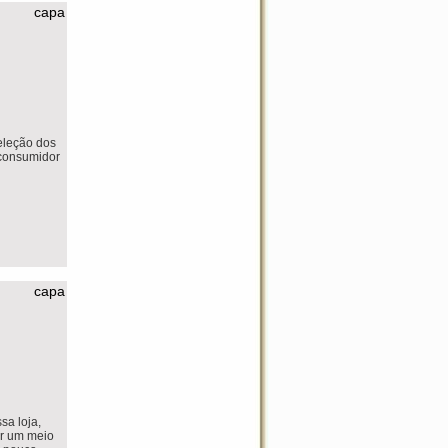
capa
eleção dos
 consumidor
capa
sa loja,
er um meio