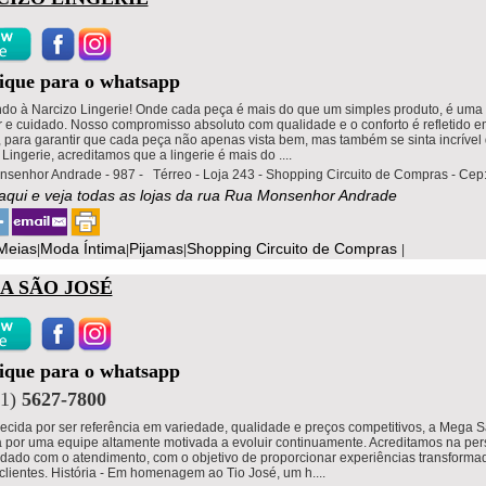
lique para o whatsapp
do à Narcizo Lingerie! Onde cada peça é mais do que um simples produto, é uma
 e cuidado. Nosso compromisso absoluto com qualidade e o conforto é refletido 
, para garantir que cada peça não apenas vista bem, mas também se sinta incrível 
Lingerie, acreditamos que a lingerie é mais do ....
senhor Andrade - 987 - Térreo - Loja 243 - Shopping Circuito de Compras - Cep
 aqui e veja todas as lojas da rua Rua Monsenhor Andrade
Meias
Moda Íntima
Pijamas
Shopping Circuito de Compras
|
|
|
|
A SÃO JOSÉ
lique para o whatsapp
11)
5627-7800
cida por ser referência em variedade, qualidade e preços competitivos, a Mega 
 por uma equipe altamente motivada a evoluir continuamente. Acreditamos na per
idado com o atendimento, com o objetivo de proporcionar experiências transforma
clientes. História - Em homenagem ao Tio José, um h....