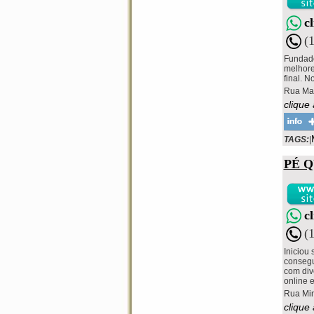
c
(
Fundado
melhore
final. N
Rua Mar
clique
TAGS:
|
PÉ 
c
(
Iniciou
consegu
com div
online 
Rua Min
clique