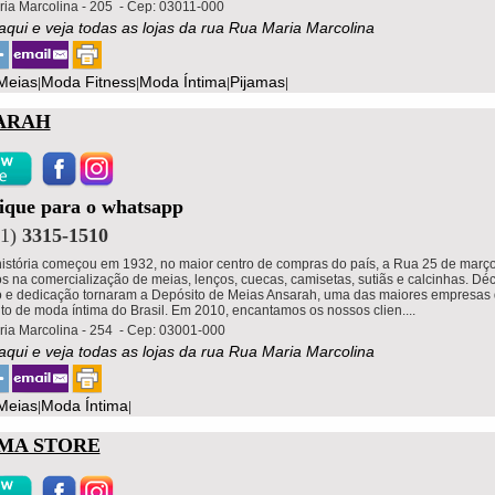
ia Marcolina - 205 - Cep: 03011-000
 aqui e veja todas as lojas da rua Rua Maria Marcolina
Meias
Moda Fitness
Moda Íntima
Pijamas
|
|
|
|
ARAH
lique para o whatsapp
11)
3315-1510
istória começou em 1932, no maior centro de compras do país, a Rua 25 de març
os na comercialização de meias, lenços, cuecas, camisetas, sutiãs e calcinhas. Dé
o e dedicação tornaram a Depósito de Meias Ansarah, uma das maiores empresas
o de moda íntima do Brasil. Em 2010, encantamos os nossos clien....
ia Marcolina - 254 - Cep: 03001-000
 aqui e veja todas as lojas da rua Rua Maria Marcolina
Meias
Moda Íntima
|
|
IMA STORE