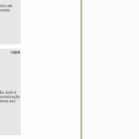
los até
, moda
capa
São José é
sonalização
doras aos