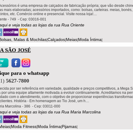
 Acessórios é uma empresa de calçados de fabricação própria; que vão desde chine
as mais elaboradas; acessórios importados, como: bolsas, carteiras. meias, bonés
cintos, etc. Comércio online e presencial. Visite nossa loja!....
ente - 749 - Cep: 03016-001
 aqui e veja todas as lojas da rua Rua Oriente
Bolsas, Malas & Mochilas
Calçados
Meias
Moda Íntima
|
|
|
|
A SÃO JOSÉ
lique para o whatsapp
11)
5627-7800
cida por ser referência em variedade, qualidade e preços competitivos, a Mega 
 por uma equipe altamente motivada a evoluir continuamente. Acreditamos na per
idado com o atendimento, com o objetivo de proporcionar experiências transforma
clientes. História - Em homenagem ao Tio José, um h....
ia Marcolina - 386 - Cep: 03011-000
 aqui e veja todas as lojas da rua Rua Maria Marcolina
Meias
Moda Fitness
Moda Íntima
Pijamas
|
|
|
|