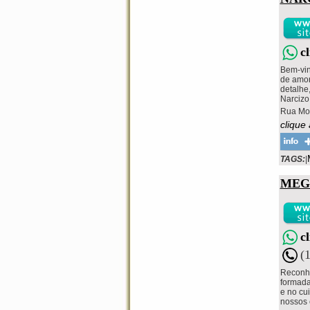
c
Bem-vin
de amor
detalhe
Narcizo 
Rua Mon
clique
TAGS:
|
MEG
c
(
Reconhe
formada
e no cu
nossos 