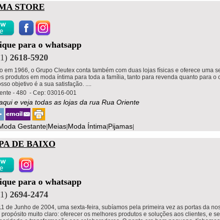
IMA STORE
lique para o whatsapp
11)
2618-5920
 em 1966, o Grupo Cleutex conta também com duas lojas físicas e oferece uma s
s produtos em moda íntima para toda a família, tanto para revenda quanto para o
osso objetivo é a sua satisfação. ....
ente - 480 - Cep: 03016-001
 aqui e veja todas as lojas da rua Rua Oriente
Moda Gestante
Meias
Moda Íntima
Pijamas
|
|
|
|
PA DE BAIXO
lique para o whatsapp
11)
2694-2474
11 de Junho de 2004, uma sexta-feira, subíamos pela primeira vez as portas da nos
propósito muito claro: oferecer os melhores produtos e soluções aos clientes, e s