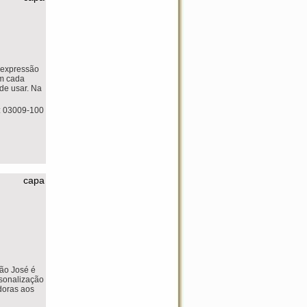
 expressão
em cada
de usar. Na
: 03009-100
capa
São José é
sonalização
doras aos