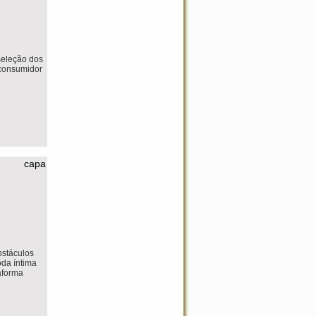
seleção dos
 consumidor
capa
bstáculos
da íntima
aforma