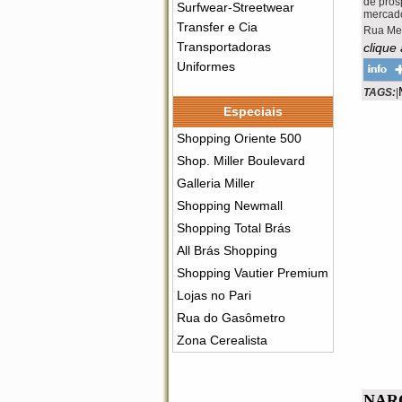
de pros
Surfwear-Streetwear
mercado
Transfer e Cia
Rua Men
Transportadoras
clique
Uniformes
TAGS:
|
Especiais
Shopping Oriente 500
Shop. Miller Boulevard
Galleria Miller
Shopping Newmall
Shopping Total Brás
All Brás Shopping
Shopping Vautier Premium
Lojas no Pari
Rua do Gasômetro
Zona Cerealista
NAR