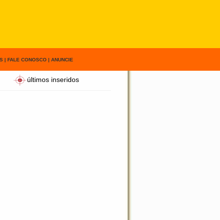
S
|
FALE CONOSCO
|
ANUNCIE
últimos inseridos