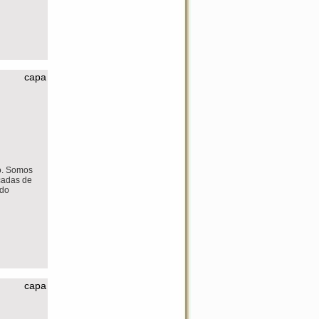
capa
o. Somos
cadas de
 do
capa