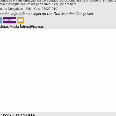
peridade e transformação aos colaboradores. O ponto era bem pequeno, tínhamo
ria e estoque era um artigo de luxo. A equipe era bem....
des Gonçalves - 246 - Cep: 03027-010
 aqui e veja todas as lojas da rua Rua Mendes Gonçalves
Meias
Moda Íntima
Pijamas
|
|
|
CIZO LINGERIE