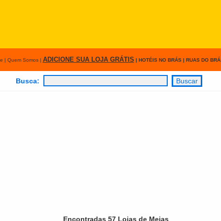
ADICIONE SUA LOJA
GRÁTIS
e
|
Quem Somos
|
|
HOTÉIS NO BRÁS
|
RUAS DO BRÁ
Busca:
Encontradas 57 Lojas de Meias