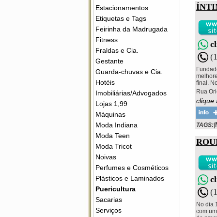
ÍNT
Estacionamentos
Etiquetas e Tags
Feirinha da Madrugada
Fitness
c
Fraldas e Cia.
(
Gestante
Fundado
Guarda-chuvas e Cia.
melhore
Hotéis
final. N
Rua Ori
Imobiliárias/Advogados
clique
Lojas 1,99
Máquinas
Moda Indiana
TAGS:
|
Moda Teen
ROU
Moda Tricot
Noivas
Perfumes e Cosméticos
c
Plásticos e Laminados
Puericultura
(
Sacarias
No dia 
Serviços
com um 