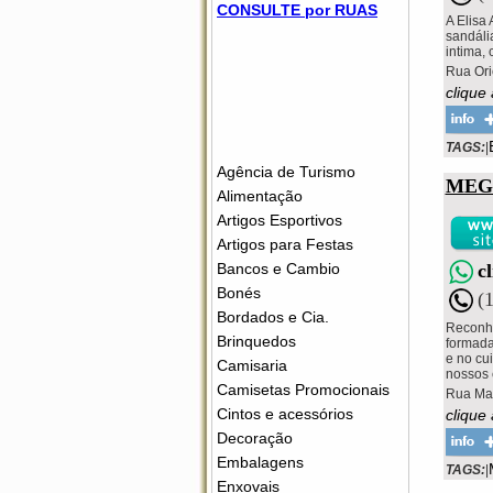
CONSULTE por RUAS
A Elisa
sandáli
intima, 
Rua Ori
clique
TAGS:
|
Agência de Turismo
MEG
Alimentação
Artigos Esportivos
Artigos para Festas
c
Bancos e Cambio
Bonés
(
Bordados e Cia.
Reconhe
Brinquedos
formada
e no cu
Camisaria
nossos 
Camisetas Promocionais
Rua Mar
Cintos e acessórios
clique
Decoração
Embalagens
TAGS:
|
Enxovais