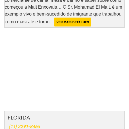
comerciante de cama, mesa e banho e saber sobre como
começou a Malt Enxovais… O Sr. Mohamad El Malt, é um
exemplo vivo e bem-sucedido de imigrante que trabalhou
como mascate e torno....
VER MAIS DETALHES
FLORIDA
(11)
2291-8465